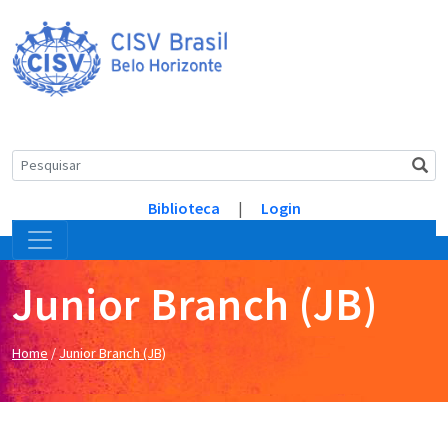
Biblioteca
|
Login
Junior Branch (JB)
Home
/
Junior Branch (JB)